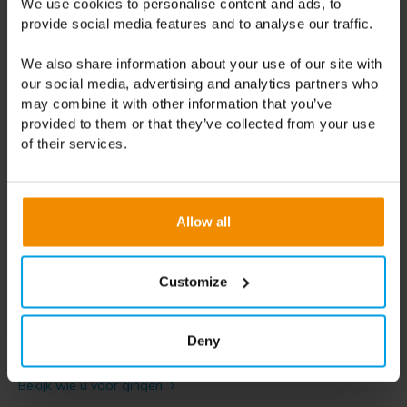
We use cookies to personalise content and ads, to
Heeft u vragen of wilt u
provide social media features and to analyse our traffic.
persoonlijk advies?
We also share information about your use of our site with
Bel 0113 - 671 600
our social media, advertising and analytics partners who
may combine it with other information that you’ve
Stuur een e-mail
provided to them or that they’ve collected from your use
of their services.
Waarom een warmtepomp bij GEO-Energie?
Allow all
Gespecialiseerd in
bodemwarmtepompen
Merkonafhankelijk
Compleet ontzorgen
Customize
Meer dan 20 jaar ervaring
Betrouwbare partners:
Vaillant
,
Stiebel Eltron
,
Deny
NIBE
en
Thermia
Bekijk wie u voor gingen