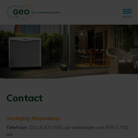
Overslaan
en
naar
MENU
de
inhoud
Warmtepomp
gaan
Hoofdnavigatie
Installatie
Over Geo-Energie
Projecten
Utiliteitsbouw
Contact
Ontvang een prijsindicatie
Vestiging Nieuwdorp:
Telefoon:
(0113) 671 600, op werkdagen van 9:00-17:00
Veelgestelde vragen
Vacatures
Contact
uur.